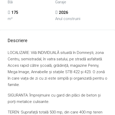
Băi
Garaje
175
2026
m²
Anul construirii
Descriere
LOCALIZARE: Vilă INDIVIDUALĂ situată în Domnești, zona
Centru, semistradal, în vatra satului, pe stradă asfaltată.
Acces rapid către școală, grădiniță, magazine Penny,
Mega Image, Annabelle și stațiile STB 422 și 423. O zonă
în care viața de zi cu zi este simplă și organizată pentru o
familie.
SIGURANTA: Împrejmuire cu gard din plăci de beton și
porți metalice culisante.
TEREN: Suprafață totală 500 mp, din care 400 mp teren