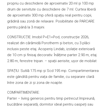
propriu cu deschidere de aproximativ 20 ml și 100 mp
drum de servitute cu deschidere de 7 ml. Curtea liberă
de aproximativ 300 mp oferă spațiu real pentru copii,
grădină sau zonă de relaxare. Posibilitate de PARCARE
pentru până la 3 mașini.
CONSTRUCȚIE: Imobil P+E1+Pod, construcție 2026,
realizat din cărămidă Porotherm și beton, cu 3 plăci
inclusiv peste etaj. Acoperiș Lindab, izolație exterioară
de 10 cm și finisaj decorativ. Înălțime parter 2.90 m, etaj
2.80 m, ferestre tripan. – spații aerisite, ușor de mobilat
SPAȚIU: Sutilă 175 mp și Scd 195 mp. Compartimentarea
este gândită pentru viața de familie, cu separare clară
între zona de zi și zona de noapte.
COMPARTIMENTARE:
Parter – living generos pentru timp petrecut împreună,
bucătărie separată, dormitor ideal pentru oaspeți sau