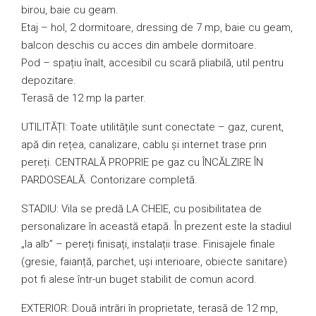
birou, baie cu geam.
Etaj – hol, 2 dormitoare, dressing de 7 mp, baie cu geam,
balcon deschis cu acces din ambele dormitoare.
Pod – spațiu înalt, accesibil cu scară pliabilă, util pentru
depozitare.
Terasă de 12 mp la parter.
UTILITĂȚI: Toate utilitățile sunt conectate – gaz, curent,
apă din rețea, canalizare, cablu și internet trase prin
pereți. CENTRALĂ PROPRIE pe gaz cu ÎNCĂLZIRE ÎN
PARDOSEALĂ. Contorizare completă.
STADIU: Vila se predă LA CHEIE, cu posibilitatea de
personalizare în această etapă. În prezent este la stadiul
„la alb” – pereți finisați, instalații trase. Finisajele finale
(gresie, faianță, parchet, uși interioare, obiecte sanitare)
pot fi alese într-un buget stabilit de comun acord.
EXTERIOR: Două intrări în proprietate, terasă de 12 mp,