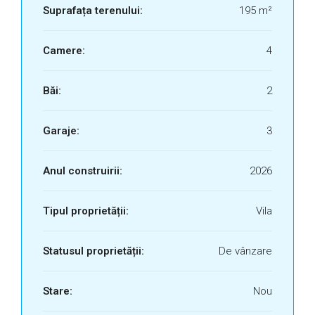
Suprafața terenului:
195 m²
Camere:
4
Băi:
2
Garaje:
3
Anul construirii:
2026
Tipul proprietății:
Vila
Statusul proprietății:
De vânzare
Stare:
Nou