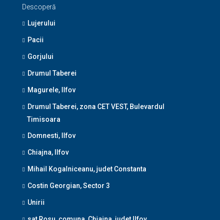
Descoperă
Lujerului
Pacii
Gorjului
Drumul Taberei
Magurele, Ilfov
Drumul Taberei, zona CET VEST, Bulevardul
Timisoara
Domnesti, Ilfov
Chiajna, Ilfov
Mihail Kogalniceanu, judet Constanta
Costin Georgian, Sector 3
Unirii
sat Rosu, comuna, Chiajna, judet Ilfov