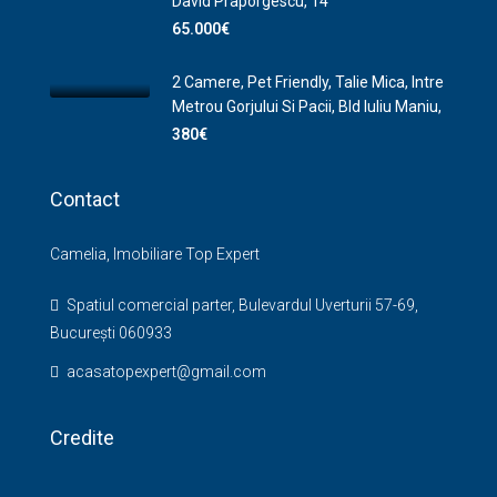
David Praporgescu, 14
65.000€
2 Camere, Pet Friendly, Talie Mica, Intre
Metrou Gorjului Si Pacii, Bld Iuliu Maniu,
380€
Contact
Camelia, Imobiliare Top Expert
Spatiul comercial parter, Bulevardul Uverturii 57-69,
București 060933
acasatopexpert@gmail.com
Credite