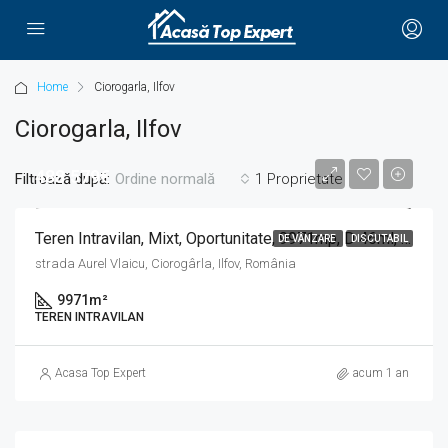
Home
Ciorogarla, Ilfov
Ciorogarla, Ilfov
488.579€
Filtrează după:
1 Proprietate
Ordine normală
Teren Intravilan, Mixt, Oportunitate, 9971mp, D 46ml, Ciorogarla, Ilfov, Str Aurel Vlaicu
DE VÂNZARE
DISCUTABIL
strada Aurel Vlaicu, Ciorogârla, Ilfov, România
9971
m²
TEREN INTRAVILAN
Acasa Top Expert
acum 1 an