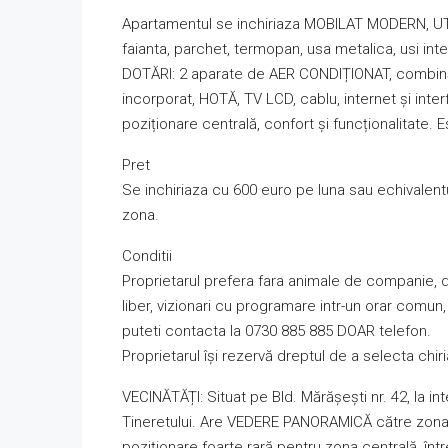
Apartamentul se inchiriaza MOBILAT MODERN, UTI
faianta, parchet, termopan, usa metalica, usi inte
DOTĂRI: 2 aparate de AER CONDIȚIONAT, combină 
incorporat, HOTĂ, TV LCD, cablu, internet și inte
poziționare centrală, confort și funcționalitate.
Pret
Se inchiriaza cu 600 euro pe luna sau echivalentul 
zona.
Conditii
Proprietarul prefera fara animale de companie, 
liber, vizionari cu programare intr-un orar comun,
puteti contacta la 0730 885 885 DOAR telefon.
Proprietarul își rezervă dreptul de a selecta chiria
VECINĂTĂȚI: Situat pe Bld. Mărășești nr. 42, la int
Tineretului. Are VEDERE PANORAMICĂ către zona Un
poziționare foarte rară pentru zona centrală, într