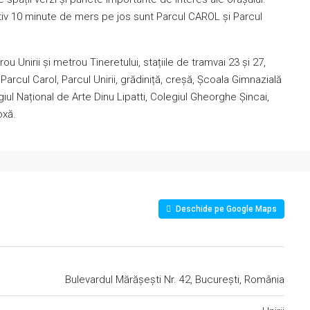
mativ 10 minute de mers pe jos sunt Parcul CAROL și Parcul
rou Unirii și metrou Tineretului, stațiile de tramvai 23 și 27,
Parcul Carol, Parcul Unirii, grădiniță, creșă, Școala Gimnazială
iul Național de Arte Dinu Lipatti, Colegiul Gheorghe Șincai,
oxă.
Deschide pe Google Maps
Bulevardul Mărășești Nr. 42, București, România