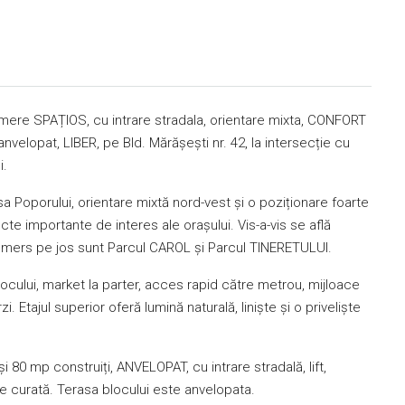
mere SPAȚIOS, cu intrare stradala, orientare mixta, CONFORT
anvelopat, LIBER, pe Bld. Mărășești nr. 42, la intersecție cu
i.
 Poporului, orientare mixtă nord-vest și o poziționare foarte
ncte importante de interes ale orașului. Vis-a-vis se află
de mers pe jos sunt Parcul CAROL și Parcul TINERETULUI.
blocului, market la parter, acces rapid către metrou, mijloace
zi. Etajul superior oferă lumină naturală, liniște și o priveliște
și 80 mp construiți, ANVELOPAT, cu intrare stradală, lift,
e curată. Terasa blocului este anvelopata.