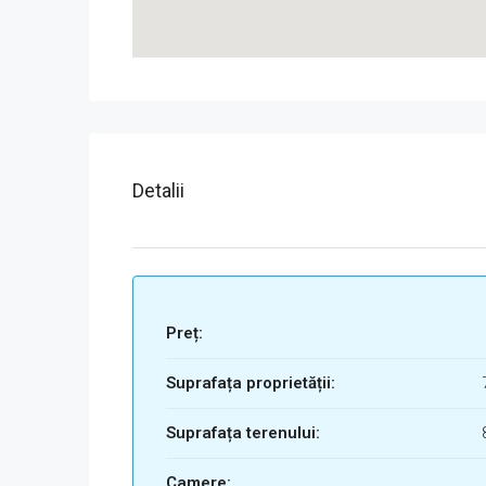
Detalii
Preț:
Suprafața proprietății:
Suprafața terenului:
Camere: