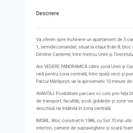
Descriere
Va oferim spre închiriere un apartament de 3 ca
1, semidecomandat, situat la etajul 8 din 8, bloc 
Dimitrie Cantemir, între metrou Unirii și Tineretulu
Are VEDERE PANORAMICĂ către zona Unirii și Casa
rară pentru zona centrală, între spații verzi și pu
Parcul Mărășești, iar la aproximativ 10 minute 
AVANTAJ: Posibilitate parcare ici colo prin fața 
de transport, facultăți, școli, grădinițe și zone ver
deschisă rar întâlnită în zona centrală.
IMOBIL: Bloc construit în 1986, cu Sut 70 mp utili 
interfon, camere de supraveghere și scară foart