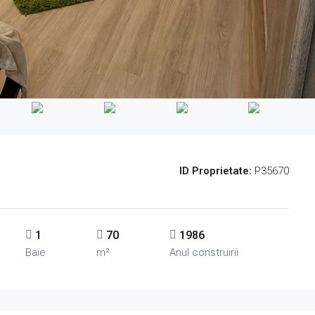
ID Proprietate:
P35670
1
70
1986
Baie
m²
Anul construirii