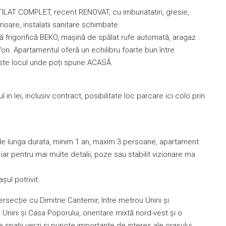
LAT COMPLET, recent RENOVAT, cu imbunatatiri, gresie,
rioare, instalatii sanitare schimbate.
frigorifică BEKO, mașină de spălat rufe automată, aragaz
rfon. Apartamentul oferă un echilibru foarte bun între
 Este locul unde poți spune ACASĂ.
in lei, inclusiv contract, posibilitate loc parcare ici colo prin
de lunga durata, minim 1 an, maxim 3 persoane, apartament
 iar pentru mai multe detalii, poze sau stabilit vizionare ma
șul potrivit.
ersecție cu Dimitrie Cantemir, între metrou Unirii și
irii și Casa Poporului, orientare mixtă nord-vest și o
e spații verzi și puncte importante de interes ale orașului.