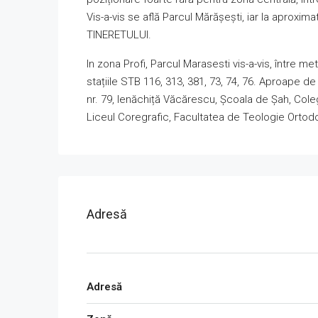
Vis-a-vis se află Parcul Mărășești, iar la aproxi
TINERETULUI.
In zona Profi, Parcul Marasesti vis-a-vis, între met
stațiile STB 116, 313, 381, 73, 74, 76. Aproape de 
nr. 79, Ienăchiță Văcărescu, Școala de Șah, Coleg
Liceul Coregrafic, Facultatea de Teologie Ortod
Adresă
Adresă