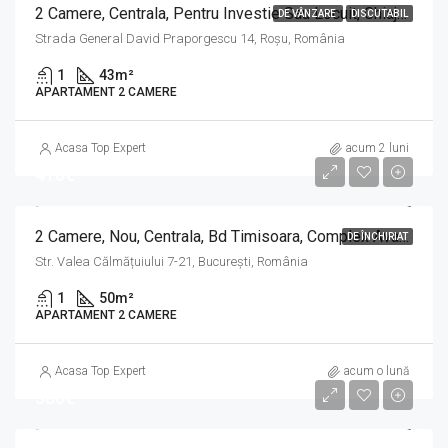
2 Camere, Centrala, Pentru Investie Sau Locuit, Chiajna, Ilfov, Str General David Praporgescu, 14
DE VÂNZARE
DISCUTABIL
Strada General David Praporgescu 14, Roșu, România
1
43
m²
APARTAMENT 2 CAMERE
Acasa Top Expert
acum 2 luni
410€
2 Camere, Nou, Centrala, Bd Timisoara, Complex Avangarde Grande Village,
DE ÎNCHIRIAT
Str. Valea Călmățuiului 7-21, București, România
1
50
m²
APARTAMENT 2 CAMERE
Acasa Top Expert
acum o lună
380€