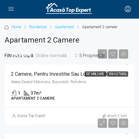
Home
Rezidențial
Apartament
Apartament 2 camere
Apartament 2 Camere
79.900€
Filtrează după:
5 Proprietăți
Ordine normală
2 Camere, Pentru Investitie Sau Locuit, Metrou Drumul Taberei, Valea Ialomitei, Bd Timisoara
DE VÂNZARE
DISCUTABIL
Aleea Dealul Măcinului, București, România
1
37
m²
APARTAMENT 2 CAMERE
Acasa Top Expert
acum 2 luni
65.000€