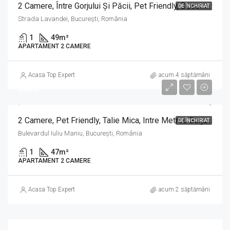
2 Camere, Între Gorjului Și Păcii, Pet Friendly, Decomandat, Strada Lavandei
DE ÎNCHIRIAT
Strada Lavandei, București, România
1
49
m²
APARTAMENT 2 CAMERE
Acasa Top Expert
acum 4 săptămâni
380€
2 Camere, Pet Friendly, Talie Mica, Intre Metrou Gorjului Si Pacii, Bld Iuliu Maniu,
DE ÎNCHIRIAT
Bulevardul Iuliu Maniu, București, România
1
47
m²
APARTAMENT 2 CAMERE
Acasa Top Expert
acum 2 săptămâni